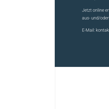
Jetzt online e
aus- und/oder 
E-Mail: konta