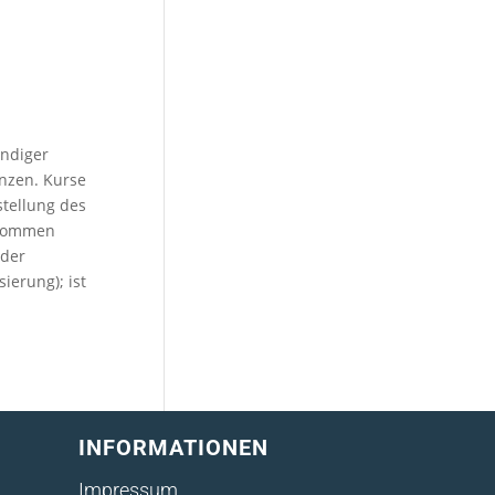
endiger
enzen. Kurse
tellung des
enommen
 der
ierung); ist
INFORMATIONEN
Impressum