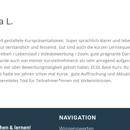
a L.
ll gestaltete Kurspräsentationen. Super sprachlich klarer und leb
gut verständlich und fesselnd. Gut sind auch die kurzen Lernsequ
iben / Lebenslauf / Videobewerbung / Zoom: gute prägnante Dars
wurde auch von meiner Kursteilnehmerin als sehr anregend aufg
n viel über Bewerbungstätigkeit gehört hatte). ECDL Base Kurs: Rü
e hatte vor Jahren schon mal Kurse, gute Auffrischung und Aktualis
bereitetes Tool für Teilnehmer*innen mit Vorkenntnissen.
NAVIGATION
hen & lernen!
Wissenswertes