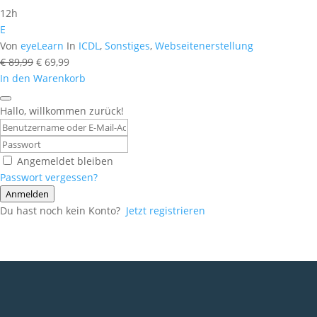
12h
E
Von
eyeLearn
In
ICDL
,
Sonstiges
,
Webseitenerstellung
Ursprünglicher
Aktueller
€
89,99
€
69,99
Preis
Preis
In den Warenkorb
war:
ist:
€ 89,99
€ 69,99.
Hallo, willkommen zurück!
Angemeldet bleiben
Passwort vergessen?
Anmelden
Du hast noch kein Konto?
Jetzt registrieren