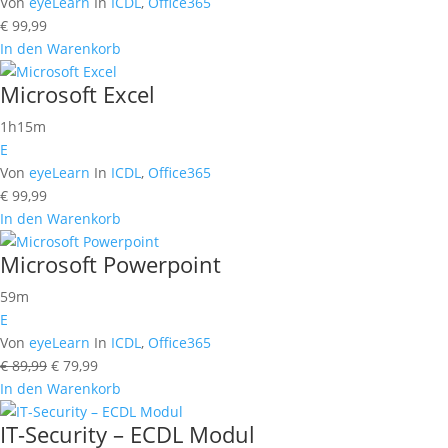
Von
eyeLearn
In
ICDL
,
Office365
€
99,99
In den Warenkorb
Microsoft Excel
1h15m
E
Von
eyeLearn
In
ICDL
,
Office365
€
99,99
In den Warenkorb
Microsoft Powerpoint
59m
E
Von
eyeLearn
In
ICDL
,
Office365
Ursprünglicher
Aktueller
€
89,99
€
79,99
Preis
Preis
In den Warenkorb
war:
ist:
IT-Security – ECDL Modul
€ 89,99
€ 79,99.