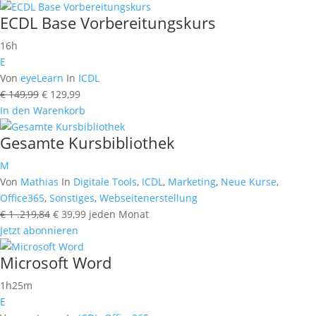
ECDL Base Vorbereitungskurs
16h
E
Von
eyeLearn
In
ICDL
Ursprünglicher
Aktueller
€
149,99
€
129,99
Preis
Preis
In den Warenkorb
war:
ist:
Gesamte Kursbibliothek
€ 149,99
€ 129,99.
M
Von
Mathias
In
Digitale Tools
,
ICDL
,
Marketing
,
Neue Kurse
,
Office365
,
Sonstiges
,
Webseitenerstellung
Ursprünglicher
Aktueller
€
1 .219,84
€
39,99
jeden Monat
Preis
Preis
Jetzt abonnieren
war:
ist:
Microsoft Word
€ 1
€ 39,99.
.219,84
1h25m
E